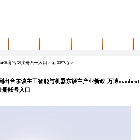
心
工程案例
荣誉资质
诚聘精英
联系我们
nbext体育官网注册账号入口
>
新闻中心
>
娱乐到出台东谈主工智能与机器东谈主产业新政-万博manbex
网注册账号入口