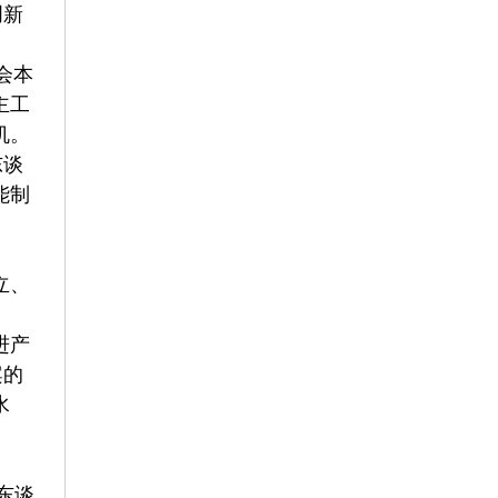
创新
会本
主工
机。
东谈
能制
立、
进产
案的
水
东谈