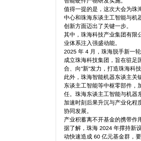
智能硬件产物研发实施。
值得一提的是，这次大会为珠
中心和珠海东谈主工智能与机
创新方面迈出了关键一步。
其中，珠海科技产业集团有限
业体系注入强盛动能。
2025 年 4 月，珠海脱手
成立珠海科技集团，旨在驻足国
合、向"新"发力，打造珠海科
此外，珠海智能机器东谈主关
东谈主工智能等中枢零部件，
任。珠海东谈主工智能与机器东
加速时刻后果升沉与产业化程度
协同发展。
产业积蓄离不开基金的携带作
据了解，珠海 2024 年撑持
动快速造成 60 亿元基金群