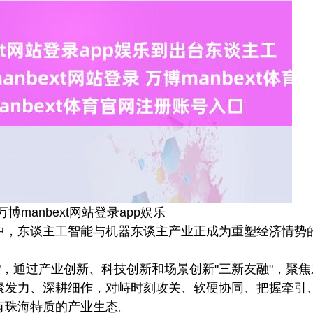
manbext网站登录app娱乐
中，东谈主工智能与机器东谈主产业正成为重塑经济情势
"，通过产业创新、科技创新和场景创新"三新友融"，聚焦
聚发力、深耕细作，对峙时刻攻关、软硬协同、把握牵引
有珠海特质的产业生态。