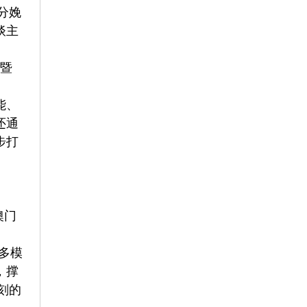
分娩
谈主
）暨
能、
还通
步打
澳门
多模
，撑
刻的