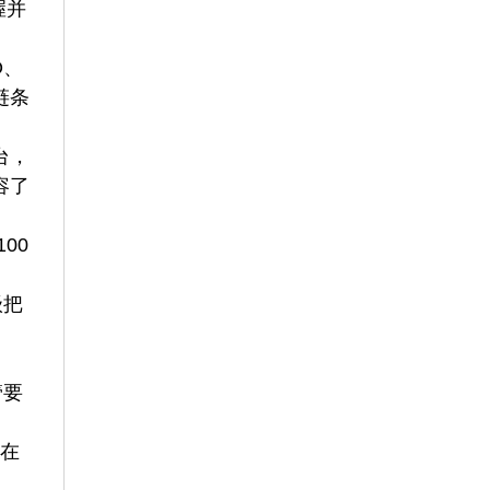
握并
O、
链条
台，
容了
00
级把
管要
正在