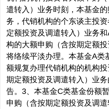
遣转入）业务时刻，本基金的
务，代销机构的个东谈主投资
定额投资及调遣转入）业务和
构的大额申购（含按期定额投
将络续平淡办理。本基金A类
额规复办理代销机构的机构投
期定额投资及调遣转入）业务
告。3、本基金C类基金份额
申购（含按期定额投资及调遣