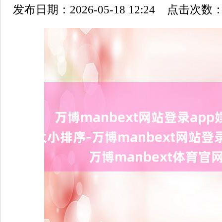
发布日期：2026-05-18 12:24 点击次数：