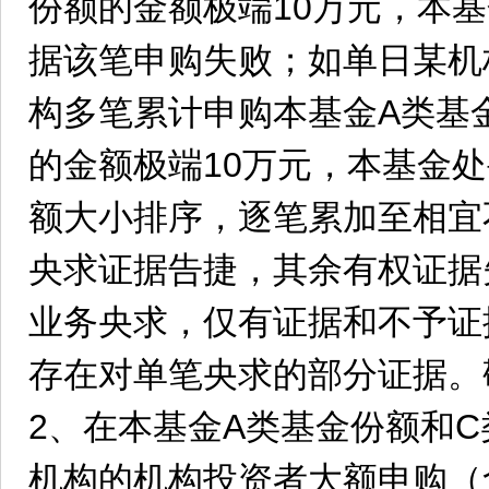
份额的金额极端10万元，本
据该笔申购失败；如单日某机
构多笔累计申购本基金A类基
的金额极端10万元，本基金
额大小排序，逐笔累加至相宜
央求证据告捷，其余有权证据
业务央求，仅有证据和不予证
存在对单笔央求的部分证据。
2、在本基金A类基金份额和
机构的机构投资者大额申购（