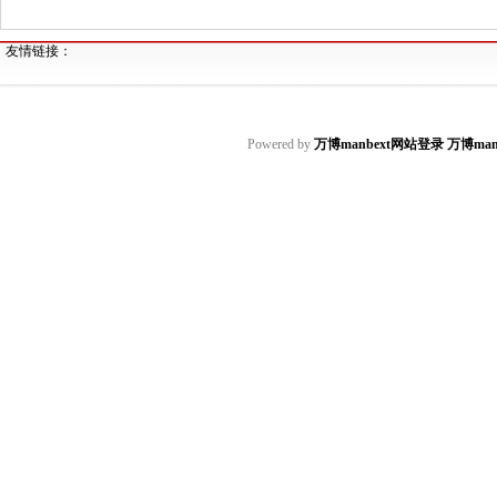
友情链接：
Powered by
万博manbext网站登录 万博m