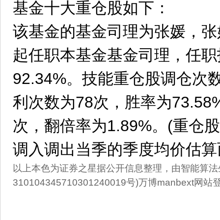
基金十大重仓股如下：
该基金的基金司理为张媛，张媛于
起任职本基金基金司理，任职
92.34%。技能重仓股调仓次
利次数为78次，胜率为73.5
次，翻倍率为1.89%。(重
调入调出当季的季度均价估算
以上本色为证券之星据公开信息整理，由智能算法
310104345710301240019号)万博manbe